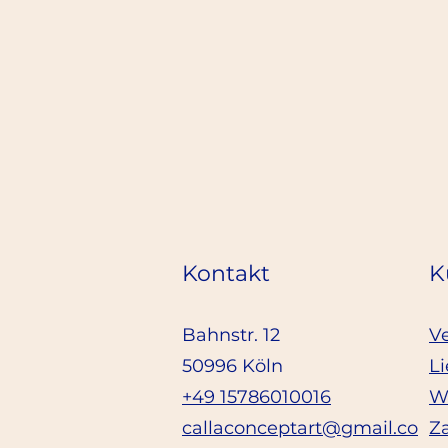
Kontakt
K
Bahnstr. 12
V
50996 Köln
Li
+49 15786010016
W
callaconceptart@gmail.co
Z